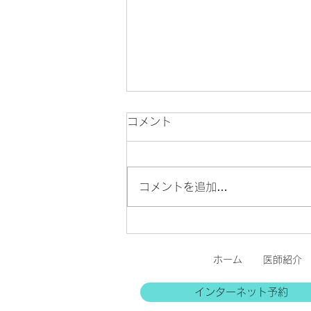
診療再開のお知らせ
コメント
7月31日（金）より、通常通り
診療いたします。 余震が続いて
おりますので、ご来院の際はどう
コメントを追加…
ぞお気をつけてお越しください。
ホーム
医師紹介
インターネット予約