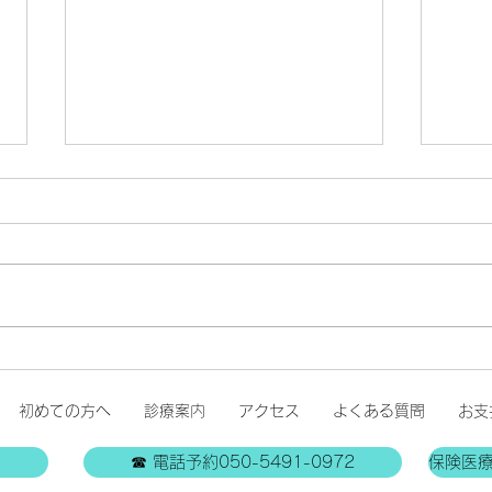
休診のお知らせ
地震の影響により、7月29日
（水）は臨時休診とさせていただ
きます。 ご来院を予定されてい
緊急
た患者様には、ご不便とご迷惑を
おかけいたしますが、ご理解のほ
どよろしくお願い申し上げます。
診療再開につきましては、安全を
初めての方へ
診療案内
アクセス
よくある質問
お支
確認のうえ、改めてホームペー
ジ・予約サイト・Instagramでお
☎ 電話予約050-5491-0972
保険医
知らせいたします。 皆様の安全