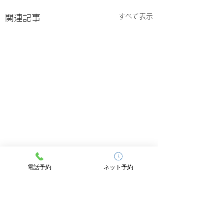
すべて表示
関連記事
診療再開のお知らせ
休診のお知らせ
電話予約
ネット予約
7月31日（金）より、通
地震の影響により、
コメント
常通り診療いたします。
29日（水）は臨時
余震が続いておりますの
させていただきます