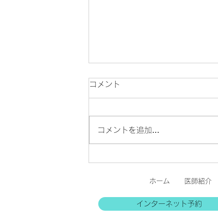
診療再開のお知らせ
コメント
7月31日（金）より、通常通り
診療いたします。 余震が続いて
おりますので、ご来院の際はどう
コメントを追加…
ぞお気をつけてお越しください。
ホーム
医師紹介
インターネット予約