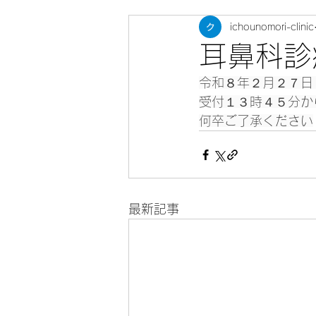
ichounomori-clinic
耳鼻科診
令和８年２月２７日
受付１３時４５分か
何卒ご了承ください
最新記事