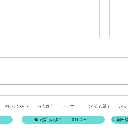
休診のお知らせ
地震の影響により、7月29日
（水）は臨時休診とさせていただ
きます。 ご来院を予定されてい
緊急
た患者様には、ご不便とご迷惑を
おかけいたしますが、ご理解のほ
どよろしくお願い申し上げます。
診療再開につきましては、安全を
初めての方へ
診療案内
アクセス
よくある質問
お支
確認のうえ、改めてホームペー
ジ・予約サイト・Instagramでお
☎ 電話予約050-5491-0972
保険医
知らせいたします。 皆様の安全